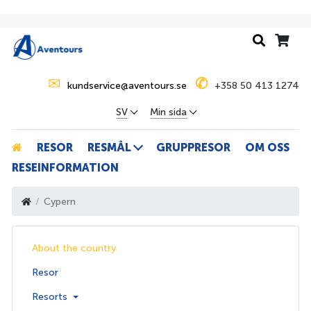
✉
✆
kundservice@aventours.se
+358 50 413 1274
SV
Min sida
RESOR
RESMÅL
GRUPPRESOR
OM OSS
RESEINFORMATION
Cypern
About the country
Resor
Resorts