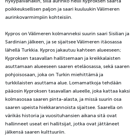
nykypäivänäkin, sillä aurinko hellii Kyproksen saarta
poikkeuksellisen paljon ja saari kuuluukin Välimeren
aurinkovarmimpiin kohteisiin.
Kypros on Välimeren kolmanneksi suurin saari Sisilian ja
Sardinian jälkeen, ja se sijaitsee Välimeren itäosassa
lähellä Turkkia. Kypros jakautuu kahteen alueeseen;
Kyproksen tasavallan hallitsemaan ja kreikkalaisten
asuttamaan alueeseen saaren eteläosassa, sekä saaren
pohjoisosaan, joka on Turkin miehittämä ja
turkkilaisten asuttama alue. Lomamatkoja tehdään
pääosin Kyproksen tasavallan alueelle, joka kattaa kaksi
kolmasosaa saaren pinta-alasta, ja missä suurin osa
saaren upeista hiekkarannoista sijaitsee. Saarella on
värikäs historia ja vuosituhansien aikana sitä ovat
hallinneet useat eri hallitsijat, jotka ovat jättäneet
jälkensä saaren kulttuuriin.