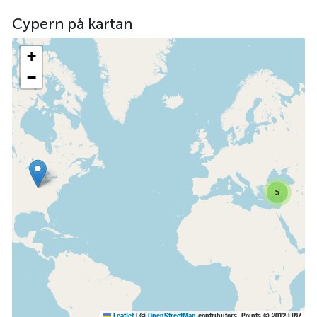
Cypern på kartan
+
−
5
Leaflet
|
©
OpenStreetMap
contributors, Points © 2012 LINZ